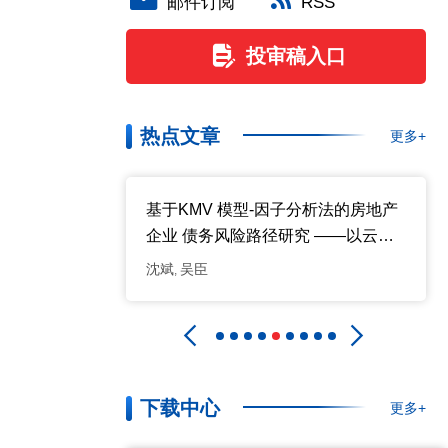
邮件订阅
RSS
投审稿入口
热点文章
更多+
我国中小企
基于KMV 模型-因子分析法的房地产
究 ——以
企业 债务风险路径研究 ——以云南
例
省A、B 上市公司为例
沈斌
吴臣
,
下载中心
更多+