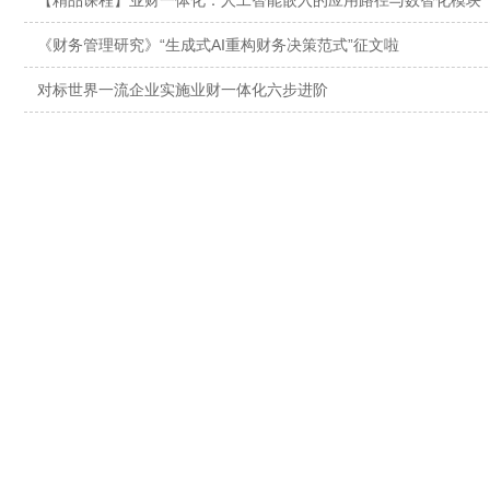
【精品课程】业财一体化：人工智能嵌入的应用路径与数智化模块
《财务管理研究》“生成式AI重构财务决策范式”征文啦
对标世界一流企业实施业财一体化六步进阶